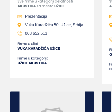
Sve firme u kategoriji delatnosti
S
AKUSTIKA
za mesto
UŽICE
A
Prezentacija
Vuka Karadžića 50, Užice, Srbija
063 652 513
Firme u ulici:
VUKA KARADŽIĆA UŽICE
F
G
Firme u kategoriji:
UŽICE AKUSTIKA
F
B