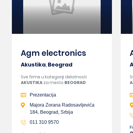
Agm electronics
Akustika
,
Beograd
A
Sve firme u kategoriji delatnosti
S
AKUSTIKA
za mesto
BEOGRAD
A
Prezentacija
Majora Zorana Radosavljevića
184, Beograd, Srbija
011 310 9570
F