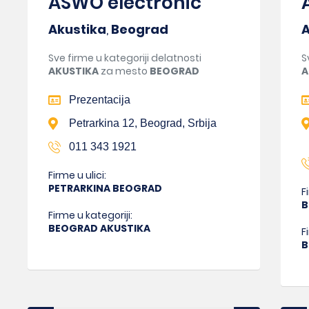
ASWO electronic
Akustika
,
Beograd
A
Sve firme u kategoriji delatnosti
S
AKUSTIKA
za mesto
BEOGRAD
A
Prezentacija
Petrarkina 12, Beograd, Srbija
011 343 1921
Firme u ulici:
PETRARKINA BEOGRAD
F
B
Firme u kategoriji:
BEOGRAD AKUSTIKA
F
B