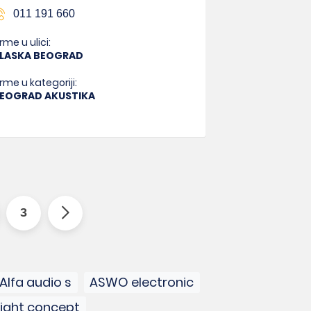
011 191 660
irme u ulici:
LASKA BEOGRAD
irme u kategoriji:
EOGRAD AKUSTIKA
3
Alfa audio s
ASWO electronic
light concept