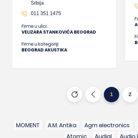
Srbija
011 351 1475
F
A
Firme u ulici:
VELIZARA STANKOVIĆA BEOGRAD
F
B
Firme u kategoriji:
BEOGRAD AKUSTIKA
1
2
MOMENT
A.M. Antika
Agm electronics
Atomic
Audial
Audio 