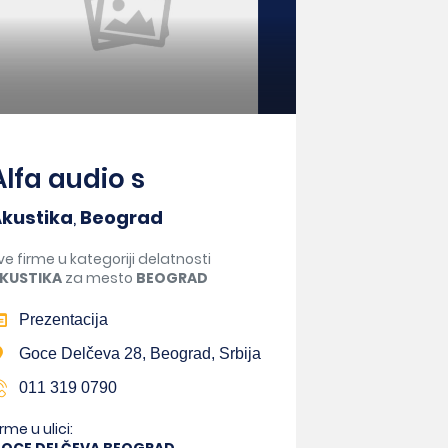
Alfa audio s
kustika
,
Beograd
ve firme u kategoriji delatnosti
KUSTIKA
za mesto
BEOGRAD
Prezentacija
Goce Delčeva 28, Beograd, Srbija
011 319 0790
irme u ulici: