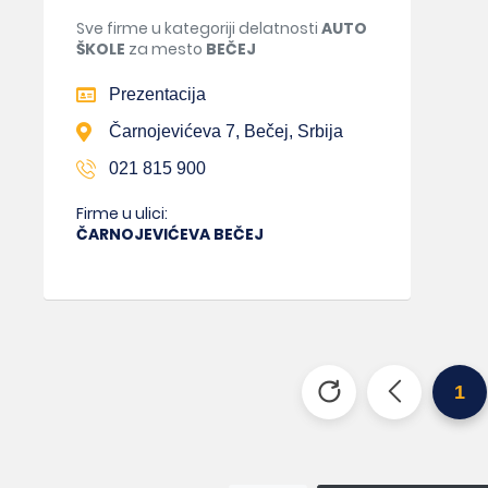
Sve firme u kategoriji delatnosti
AUTO
ŠKOLE
za mesto
BEČEJ
Prezentacija
Čarnojevićeva 7, Bečej, Srbija
021 815 900
Firme u ulici:
ČARNOJEVIĆEVA BEČEJ
1