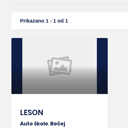
Prikazano 1 - 1 od 1
LESON
Auto škole
,
Bečej