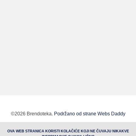
©2026 Brendoteka.
Podržano od strane Webs Daddy
BUTOBU - Izrada web sajta i internet prodavnice,
OVA WEB STRANICA KORISTI KOLAČIĆE KOJI NE ČUVAJU NIKAKVE
optimizacija sajtova, web marketing