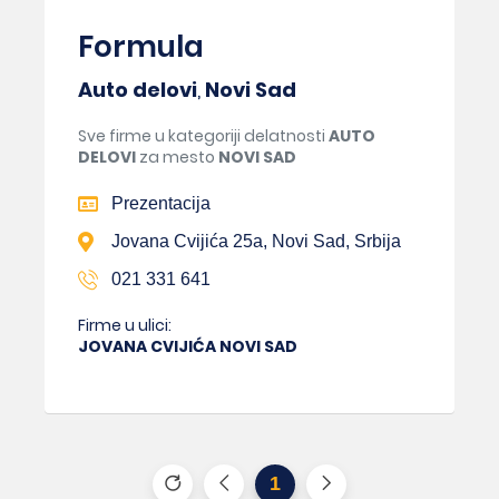
Formula
Auto delovi
,
Novi Sad
Sve firme u kategoriji delatnosti
AUTO
DELOVI
za mesto
NOVI SAD
Prezentacija
Jovana Cvijića 25a, Novi Sad, Srbija
021 331 641
Firme u ulici:
JOVANA CVIJIĆA NOVI SAD
1