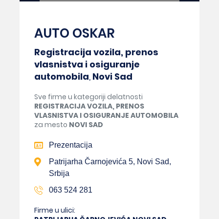
AUTO OSKAR
Registracija vozila, prenos
vlasnistva i osiguranje
automobila
,
Novi Sad
Sve firme u kategoriji delatnosti
REGISTRACIJA VOZILA, PRENOS
VLASNISTVA I OSIGURANJE AUTOMOBILA
za mesto
NOVI SAD
Prezentacija
Patrijarha Čarnojevića 5, Novi Sad,
Srbija
063 524 281
Firme u ulici: