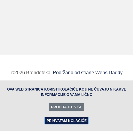
©2026 Brendoteka.
Podržano od strane Webs Daddy
BUTOBU - Izrada web sajta i internet prodavnice,
OVA WEB STRANICA KORISTI KOLAČIĆE KOJI NE ČUVAJU NIKAKVE
optimizacija sajtova, web marketing
INFORMACIJE O VAMA LIČNO
PROČITAJTE VIŠE
PRIHVATAM KOLAČIĆE