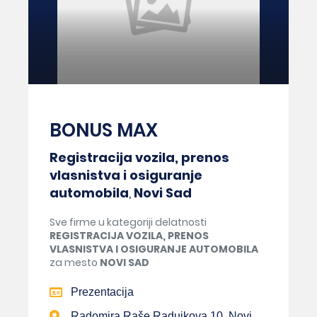
BONUS MAX
Registracija vozila, prenos
vlasnistva i osiguranje
automobila
,
Novi Sad
Sve firme u kategoriji delatnosti
REGISTRACIJA VOZILA, PRENOS
VLASNISTVA I OSIGURANJE AUTOMOBILA
za mesto
NOVI SAD
Prezentacija
Radomira Raše Radujkova 10, Novi