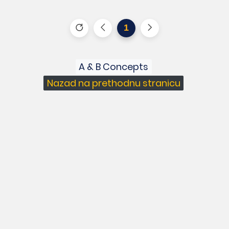
1
A & B Concepts
Nazad na prethodnu stranicu