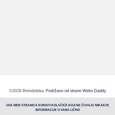
©2026 Brendoteka.
Podržano od strane Webs Daddy
BUTOBU - Izrada web sajta i internet prodavnice,
OVA WEB STRANICA KORISTI KOLAČIĆE KOJI NE ČUVAJU NIKAKVE
optimizacija sajtova, web marketing
INFORMACIJE O VAMA LIČNO