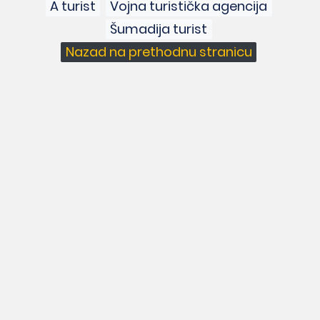
A turist
Vojna turistička agencija
Šumadija turist
Nazad na prethodnu stranicu