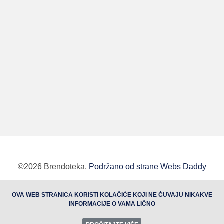
©2026 Brendoteka.
Podržano od strane Webs Daddy
BUTOBU - Izrada web sajta i internet prodavnice,
OVA WEB STRANICA KORISTI KOLAČIĆE KOJI NE ČUVAJU NIKAKVE
optimizacija sajtova, web marketing
INFORMACIJE O VAMA LIČNO