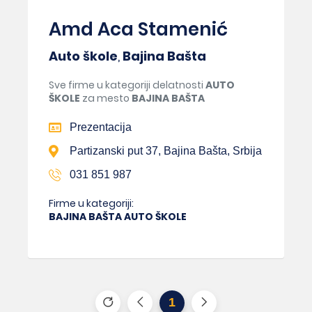
Amd Aca Stamenić
Auto škole
,
Bajina Bašta
Sve firme u kategoriji delatnosti
AUTO
ŠKOLE
za mesto
BAJINA BAŠTA
Prezentacija
Partizanski put 37, Bajina Bašta, Srbija
031 851 987
Firme u kategoriji:
BAJINA BAŠTA AUTO ŠKOLE
1