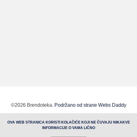
©2026 Brendoteka.
Podržano od strane Webs Daddy
BUTOBU - Izrada web sajta i internet prodavnice,
OVA WEB STRANICA KORISTI KOLAČIĆE KOJI NE ČUVAJU NIKAKVE
optimizacija sajtova, web marketing
INFORMACIJE O VAMA LIČNO