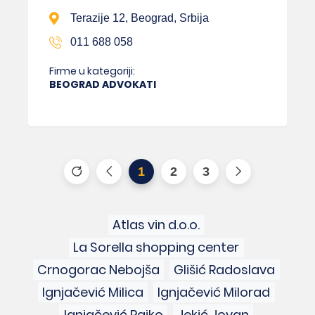
Terazije 12, Beograd, Srbija
011 688 058
Firme u kategoriji:
BEOGRAD ADVOKATI
1
2
3
Atlas vin d.o.o.
La Sorella shopping center
Crnogorac Nebojša
Glišić Radoslava
Ignjačević Milica
Ignjačević Milorad
Ignjačević Rajko
Jekić Jovan