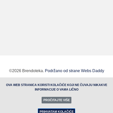
©2026 Brendoteka.
Podržano od strane Webs Daddy
BUTOBU - Izrada web sajta i internet prodavnice,
OVA WEB STRANICA KORISTI KOLAČIĆE KOJI NE ČUVAJU NIKAKVE
optimizacija sajtova, web marketing
INFORMACIJE O VAMA LIČNO
PROČITAJTE VIŠE
PRIHVATAM KOLAČIĆE