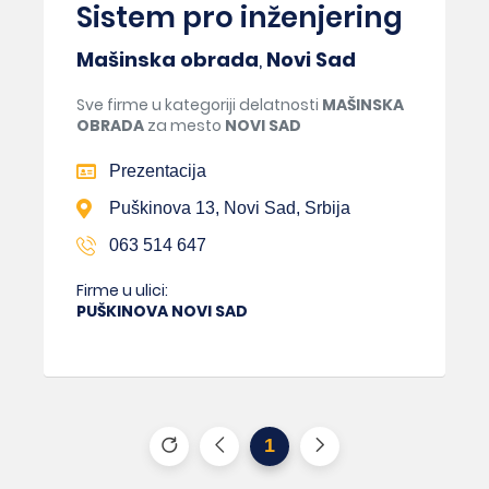
Sistem pro inženjering
Mašinska obrada
,
Novi Sad
Sve firme u kategoriji delatnosti
MAŠINSKA
OBRADA
za mesto
NOVI SAD
Prezentacija
Puškinova 13, Novi Sad, Srbija
063 514 647
Firme u ulici:
PUŠKINOVA NOVI SAD
1