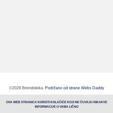
©2026 Brendoteka.
Podržano od strane Webs Daddy
BUTOBU - Izrada web sajta i internet prodavnice,
OVA WEB STRANICA KORISTI KOLAČIĆE KOJI NE ČUVAJU NIKAKVE
optimizacija sajtova, web marketing
INFORMACIJE O VAMA LIČNO