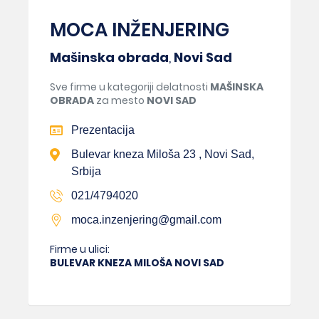
MOCA INŽENJERING
Mašinska obrada
,
Novi Sad
Sve firme u kategoriji delatnosti
MAŠINSKA
OBRADA
za mesto
NOVI SAD
Prezentacija
Bulevar kneza Miloša 23 , Novi Sad,
Srbija
021/4794020
moca.inzenjering@gmail.com
Firme u ulici:
BULEVAR KNEZA MILOŠA NOVI SAD