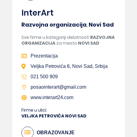
InterArt
Razvojna organizacija
,
Novi Sad
Sve firme u kategoriji delatnosti
RAZVOJNA
ORGANIZACIJA
za mesto
NOVI SAD
Prezentacija
Veljka Petrovića 6, Novi Sad, Srbija
021 500 909
posaointerart@gmail.com
www.interart24.com
Firme u ulici:
VELJKA PETROVIĆA NOVI SAD
OBRAZOVANJE