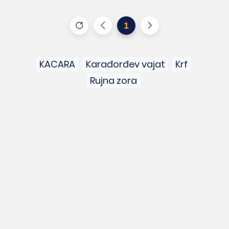
1
KACARA
Karađorđev vajat
Krf
Rujna zora