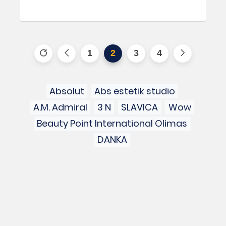
1
2
3
4
Absolut
Abs estetik studio
A.M. Admiral
3 N
SLAVICA
Wow
Beauty Point International Olimas
DANKA