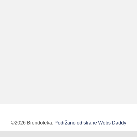
©2026 Brendoteka.
Podržano od strane Webs Daddy
BUTOBU - Izrada web sajta i internet prodavnice,