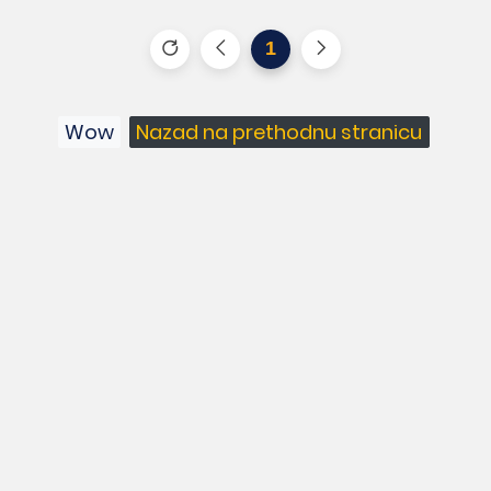
1
Wow
Nazad na prethodnu stranicu