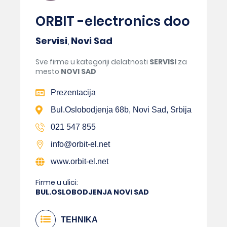
ORBIT -electronics doo
Servisi
,
Novi Sad
Sve firme u kategoriji delatnosti
SERVISI
za
mesto
NOVI SAD
Prezentacija
Bul.Oslobodjenja 68b, Novi Sad, Srbija
021 547 855
info@orbit-el.net
www.orbit-el.net
Firme u ulici:
BUL.OSLOBODJENJA NOVI SAD
TEHNIKA