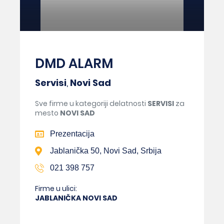
DMD ALARM
Servisi
,
Novi Sad
Sve firme u kategoriji delatnosti
SERVISI
za
mesto
NOVI SAD
Prezentacija
Jablanička 50, Novi Sad, Srbija
021 398 757
Firme u ulici:
JABLANIČKA NOVI SAD