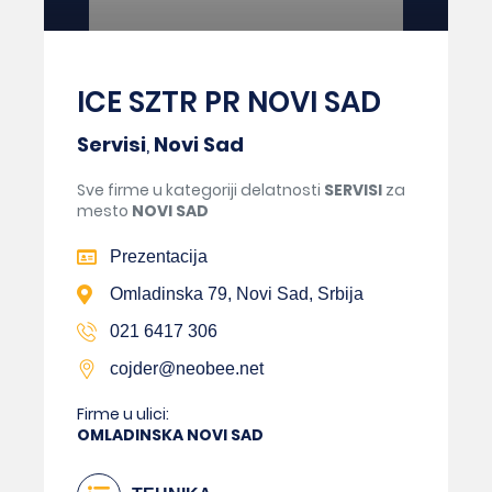
ICE SZTR PR NOVI SAD
Servisi
,
Novi Sad
Sve firme u kategoriji delatnosti
SERVISI
za
mesto
NOVI SAD
Prezentacija
Omladinska 79, Novi Sad, Srbija
021 6417 306
cojder@neobee.net
Firme u ulici:
OMLADINSKA NOVI SAD