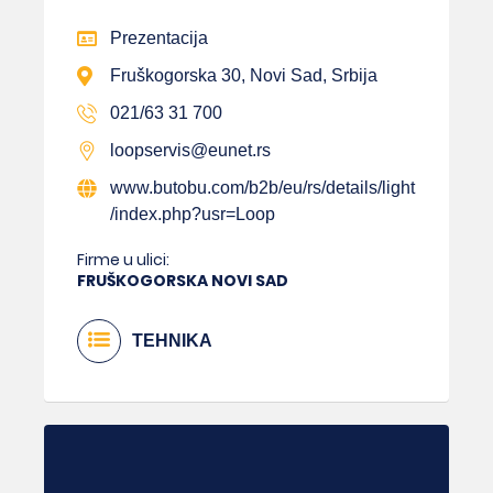
Prezentacija
Fruškogorska 30, Novi Sad, Srbija
021/63 31 700
loopservis@eunet.rs
www.butobu.com/b2b/eu/rs/details/light
/index.php?usr=Loop
Firme u ulici:
FRUŠKOGORSKA NOVI SAD
TEHNIKA