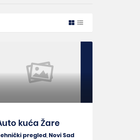
Auto kuća Žare
ehnički pregled
,
Novi Sad