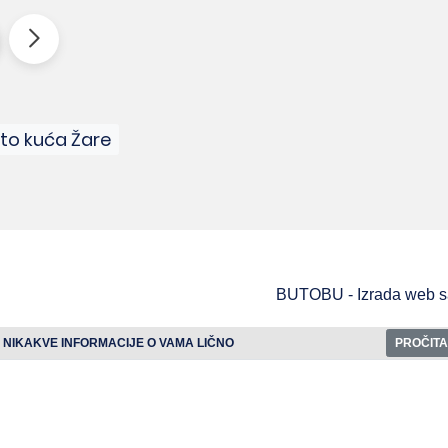
to kuća Žare
BUTOBU - Izrada web saj
 NIKAKVE INFORMACIJE O VAMA LIČNO
PROČITA