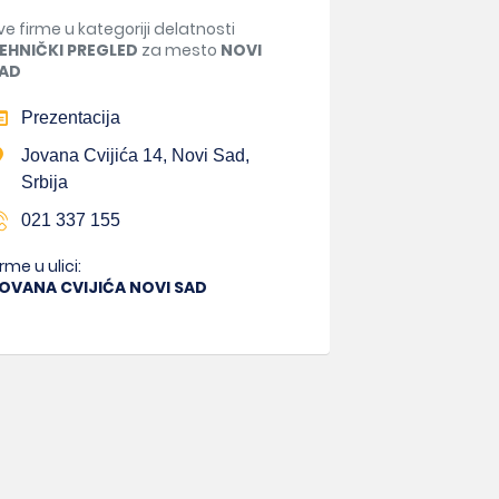
ve firme u kategoriji delatnosti
EHNIČKI PREGLED
za mesto
NOVI
AD
Prezentacija
Jovana Cvijića 14, Novi Sad,
Srbija
021 337 155
irme u ulici:
OVANA CVIJIĆA NOVI SAD