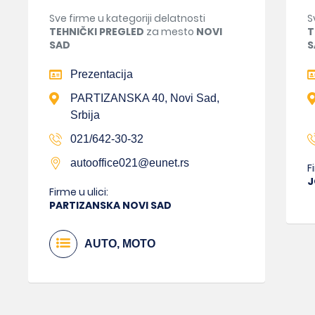
Sve firme u kategoriji delatnosti
S
TEHNIČKI PREGLED
za mesto
NOVI
T
SAD
S
Prezentacija
PARTIZANSKA 40, Novi Sad,
Srbija
021/642-30-32
autooffice021@eunet.rs
F
J
Firme u ulici:
PARTIZANSKA NOVI SAD
AUTO, MOTO