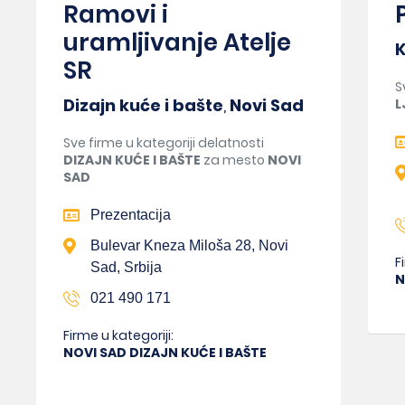
Ramovi i
uramljivanje Atelje
K
SR
S
Dizajn kuće i bašte
,
Novi Sad
L
Sve firme u kategoriji delatnosti
DIZAJN KUĆE I BAŠTE
za mesto
NOVI
SAD
Prezentacija
Bulevar Kneza Miloša 28, Novi
F
Sad, Srbija
N
021 490 171
Firme u kategoriji:
NOVI SAD DIZAJN KUĆE I BAŠTE