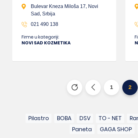
Bulevar Kneza Miloša 17, Novi
Sad, Srbija
021 490 138
Firme u kategoriji:
F
NOVI SAD KOZMETIKA
N
1
2
Pilastro
BOBA
DSV
TO - NET
Ram
Paneta
GAGA SHOP