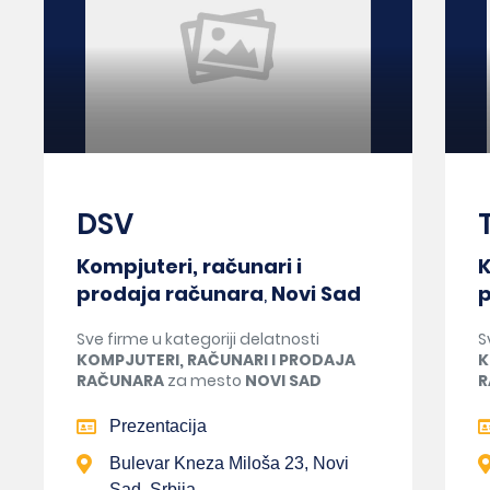
DSV
Kompjuteri, računari i
K
prodaja računara
,
Novi Sad
p
Sve firme u kategoriji delatnosti
S
KOMPJUTERI, RAČUNARI I PRODAJA
K
RAČUNARA
za mesto
NOVI SAD
R
Prezentacija
Bulevar Kneza Miloša 23, Novi
Sad, Srbija