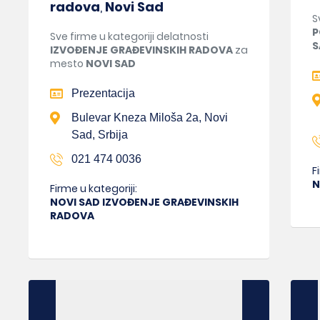
radova
,
Novi Sad
S
P
Sve firme u kategoriji delatnosti
S
IZVOĐENJE GRAĐEVINSKIH RADOVA
za
mesto
NOVI SAD
Prezentacija
Bulevar Kneza Miloša 2a, Novi
Sad, Srbija
021 474 0036
F
N
Firme u kategoriji:
NOVI SAD IZVOĐENJE GRAĐEVINSKIH
RADOVA