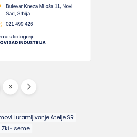
Bulevar Kneza Miloša 11, Novi
Sad, Srbija
021 499 426
irme u kategoriji:
OVI SAD INDUSTRIJA
3
ovi i uramljivanje Atelje SR
Zki - seme