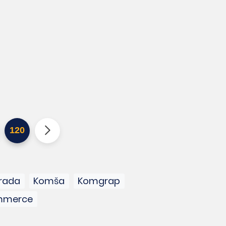
120
trada
Komša
Komgrap
mmerce