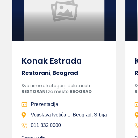
Konak Estrada
Restorani
,
Beograd
R
Sve firme u kategoriji delatnosti
S
RESTORANI
za mesto
BEOGRAD
R
Prezentacija
Vojislava Ivetića 1, Beograd, Srbija
011 332 0000