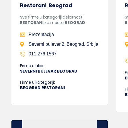
Restorani
,
Beograd
R
Sve firme u kategoriji delatnosti
S
RESTORANI
za mesto
BEOGRAD
R
Prezentacija
Severni bulevar 2, Beograd, Srbija
011 276 1567
Firme u ulici:
SEVERNI BULEVAR BEOGRAD
F
B
Firme u kategoriji:
BEOGRAD RESTORANI
F
B