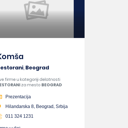
Komša
estorani
,
Beograd
ve firme u kategoriji delatnosti
ESTORANI
za mesto
BEOGRAD
Prezentacija
Hilandarska 8, Beograd, Srbija
011 324 1231