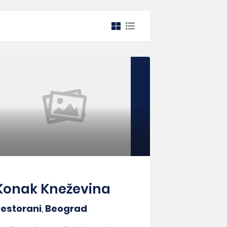
Konak Kneževina
estorani
,
Beograd