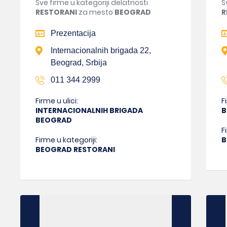
Sve firme u kategoriji delatnosti
S
RESTORANI
za mesto
BEOGRAD
R
Prezentacija
Internacionalnih brigada 22,
Beograd, Srbija
011 344 2999
Firme u ulici:
F
INTERNACIONALNIH BRIGADA
B
BEOGRAD
F
Firme u kategoriji:
B
BEOGRAD RESTORANI