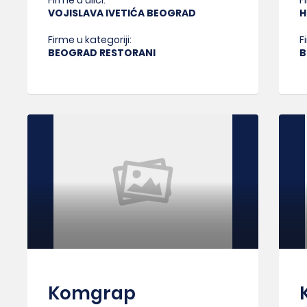
Firme u ulici:
F
VOJISLAVA IVETIĆA BEOGRAD
H
Firme u kategoriji:
F
BEOGRAD RESTORANI
B
Komgrap