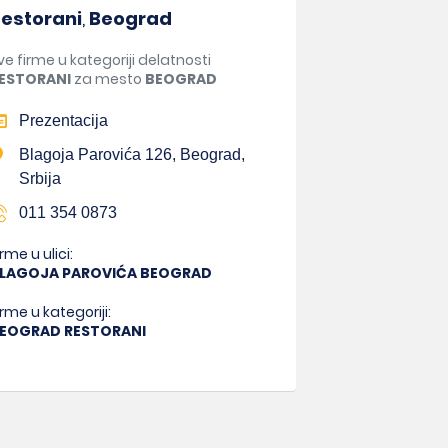
estorani
,
Beograd
ve firme u kategoriji delatnosti
ESTORANI
za mesto
BEOGRAD
Prezentacija
Blagoja Parovića 126, Beograd,
Srbija
011 354 0873
irme u ulici:
LAGOJA PAROVIĆA BEOGRAD
irme u kategoriji:
EOGRAD RESTORANI